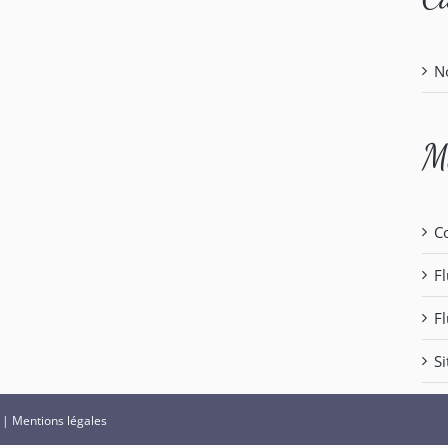
N
M
C
Fl
F
S
|
Mentions légales