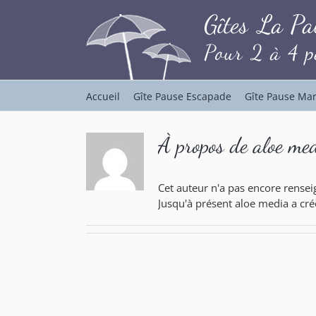
Passer
au
contenu
Accueil
Gîte Pause Escapade
Gîte Pause Ma
À propos de
aloe me
Cet auteur n'a pas encore renseig
Jusqu'à présent aloe media a cré