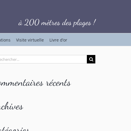
à 200 mètres des plages !
ations
Visite virtuelle
Livre d’or
hercher:
ommentaires récents
rchives
tégories