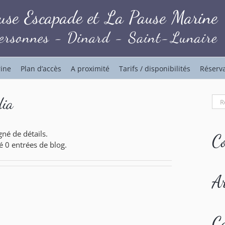
rine
Plan d’accès
A proximité
Tarifs / disponibilités
Réserv
dia
Rec
né de détails.
C
é 0 entrées de blog.
A
Ca