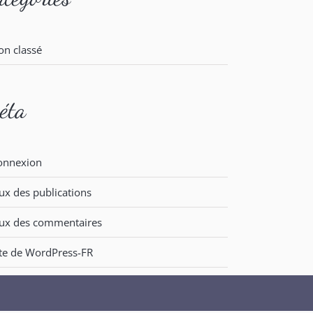
on classé
éta
onnexion
ux des publications
lux des commentaires
ite de WordPress-FR