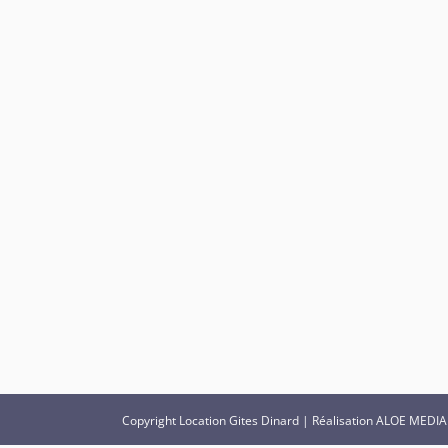
Copyright
Location Gites Dinard
| Réalisation
ALOE MEDIA